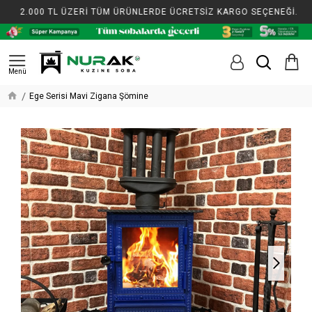
2.000 TL ÜZERİ TÜM ÜRÜNLERDE ÜCRETSİZ KARGO SEÇENEĞİ.
Ege Serisi Mavi Zigana Şömine