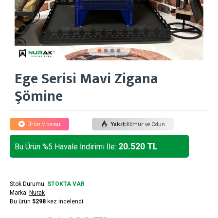
Ege Serisi Mavi Zigana
Şömine
Ürün Videosu
Yakıt:
Kömür ve Odun
20.520 TL
Bu Ürün %5 Havale İndirimi İle:
Stok Durumu:
STOKTA VAR
Marka:
Nurak
Bu ürün
5298
kez incelendi.