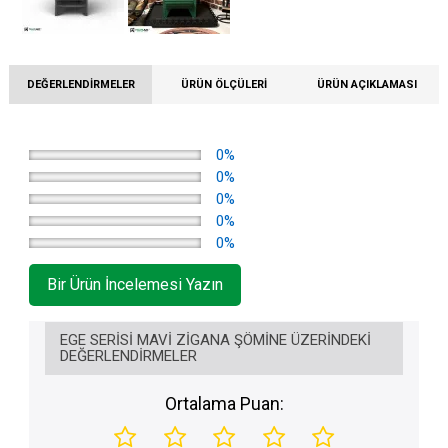
DEĞERLENDIRMELER
ÜRÜN ÖLÇÜLERI
ÜRÜN AÇIKLAMASI
0%
0%
0%
0%
0%
Bir Ürün İncelemesi Yazın
EGE SERISI MAVI ZIGANA ŞÖMINE ÜZERINDEKI
DEĞERLENDIRMELER
Ortalama Puan: