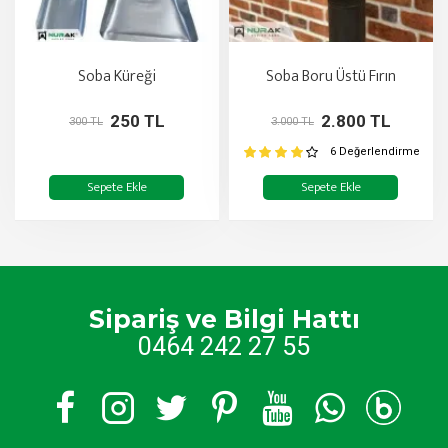
Soba Küreği
Soba Boru Üstü Fırın
250 TL
2.800 TL
300 TL
3.000 TL
6 Değerlendirme
Sepete Ekle
Sepete Ekle
Sipariş ve Bilgi Hattı
0464 242 27 55