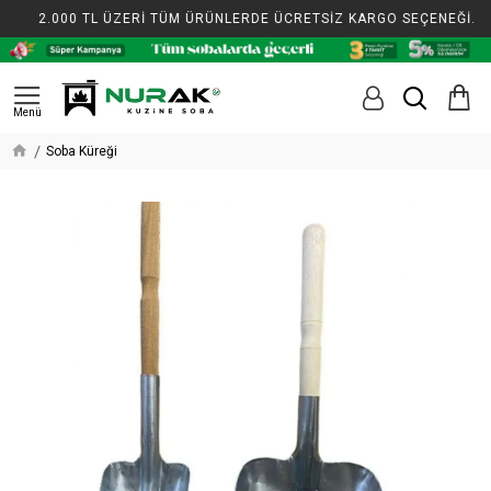
2.000 TL ÜZERİ TÜM ÜRÜNLERDE ÜCRETSİZ KARGO SEÇENEĞİ.
Soba Küreği