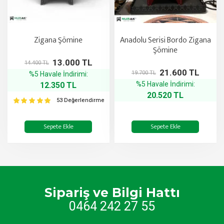
Zigana Şömine
Anadolu Serisi Bordo Zigana
Şömine
13.000 TL
14.400 TL
21.600 TL
19.700 TL
%5 Havale İndirimi:
%5 Havale İndirimi:
12.350 TL
20.520 TL
53 Değerlendirme
Sepete Ekle
Sepete Ekle
Sipariş ve Bilgi Hattı
0464 242 27 55