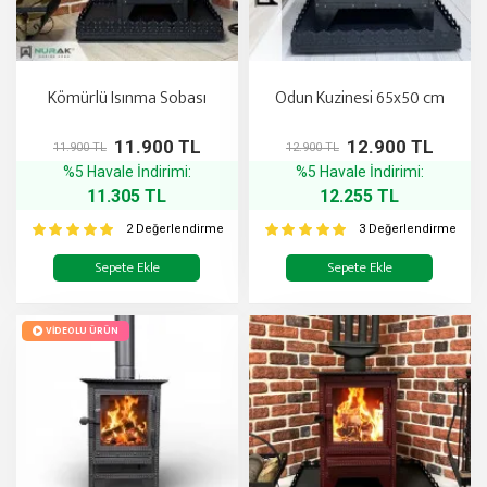
Kömürlü Isınma Sobası
Odun Kuzinesi 65x50 cm
11.900 TL
12.900 TL
11.900 TL
12.900 TL
%5 Havale İndirimi:
%5 Havale İndirimi:
11.305 TL
12.255 TL
2 Değerlendirme
3 Değerlendirme
Sepete Ekle
Sepete Ekle
VIDEOLU ÜRÜN