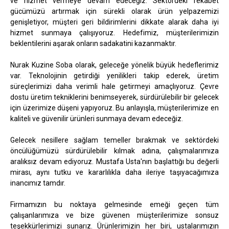
ve hizmet vermeye devam edeceğiz. Sektördeki rekabet
gücümüzü artırmak için sürekli olarak ürün yelpazemizi
genişletiyor, müşteri geri bildirimlerini dikkate alarak daha iyi
hizmet sunmaya çalışıyoruz. Hedefimiz, müşterilerimizin
beklentilerini aşarak onların sadakatini kazanmaktır.
Nurak Kuzine Soba olarak, geleceğe yönelik büyük hedeflerimiz
var. Teknolojinin getirdiği yenilikleri takip ederek, üretim
süreçlerimizi daha verimli hale getirmeyi amaçlıyoruz. Çevre
dostu üretim tekniklerini benimseyerek, sürdürülebilir bir gelecek
için üzerimize düşeni yapıyoruz. Bu anlayışla, müşterilerimize en
kaliteli ve güvenilir ürünleri sunmaya devam edeceğiz.
Gelecek nesillere sağlam temeller bırakmak ve sektördeki
öncülüğümüzü sürdürülebilir kılmak adına, çalışmalarımıza
aralıksız devam ediyoruz. Mustafa Usta'nın başlattığı bu değerli
mirası, aynı tutku ve kararlılıkla daha ileriye taşıyacağımıza
inancımız tamdır.
Firmamızın bu noktaya gelmesinde emeği geçen tüm
çalışanlarımıza ve bize güvenen müşterilerimize sonsuz
teşekkürlerimizi sunarız. Ürünlerimizin her biri, ustalarımızın