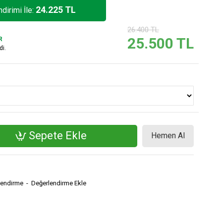
24.225 TL
dirimi İle:
26.400 TL
25.500 TL
R
di.
Sepete Ekle
Hemen Al
lendirme
-
Değerlendirme Ekle