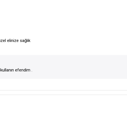
el elinize sağlık
ullanın efendim .