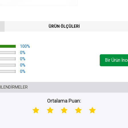
ÜRÜN ÖLÇÜLERI
100%
0%
0%
Bir Ürün İn
0%
0%
RLENDIRMELER
Ortalama Puan: