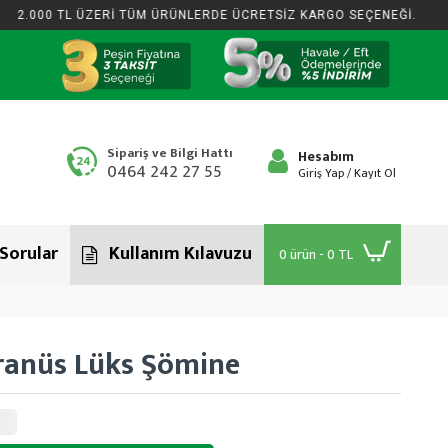
0 TL ÜZERİ TÜM ÜRÜNLERDE ÜCRETSİZ KARGO SEÇENEĞİ.
2.00
Sipariş ve Bilgi Hattı
Hesabım
0464 242 27 55
Giriş Yap / Kayıt Ol
 Sorular
Kullanım Kılavuzu
0 ürün - 0 TL
ranüs Lüks Şömine