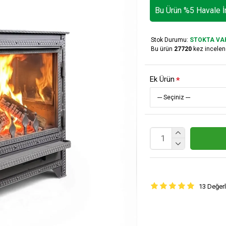
Bu Ürün %5 Havale İn
Stok Durumu:
STOKTA VA
Bu ürün
27720
kez incelen
Ek Ürün
13 Değer