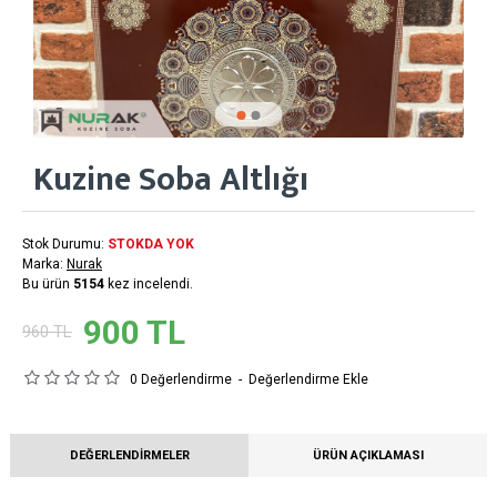
Kuzine Soba Altlığı
Stok Durumu:
STOKDA YOK
Marka:
Nurak
Bu ürün
5154
kez incelendi.
900 TL
960 TL
0 Değerlendirme
-
Değerlendirme Ekle
DEĞERLENDIRMELER
ÜRÜN AÇIKLAMASI