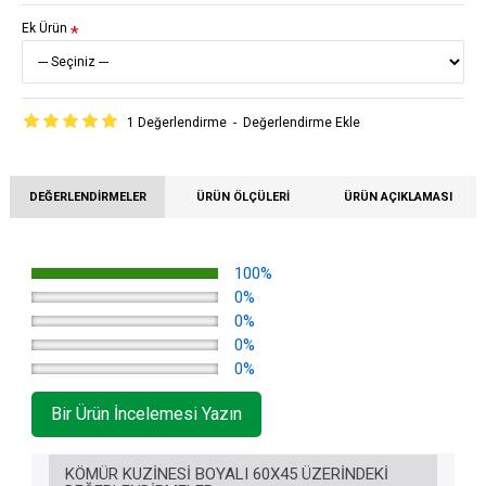
Ek Ürün
1 Değerlendirme
-
Değerlendirme Ekle
DEĞERLENDIRMELER
ÜRÜN ÖLÇÜLERI
ÜRÜN AÇIKLAMASI
100%
0%
0%
0%
0%
Bir Ürün İncelemesi Yazın
KÖMÜR KUZINESI BOYALI 60X45 ÜZERINDEKI