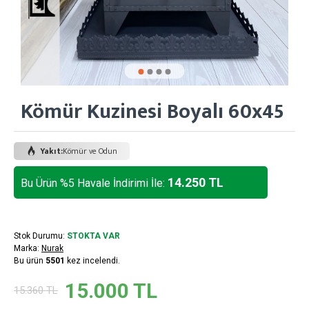
Kömür Kuzinesi Boyalı 60x45
Yakıt:
Kömür ve Odun
14.250 TL
Bu Ürün %5 Havale İndirimi İle:
Stok Durumu:
STOKTA VAR
Marka:
Nurak
Bu ürün
5501
kez incelendi.
15.000 TL
15.360 TL