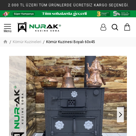
2.000 TL ÜZERİ TÜM ÜRÜNLERDE ÜCRETSİZ KARGO SEÇENEĞİ.
Kömür Kuzineleri
Kömür Kuzinesi Boyalı 60x45