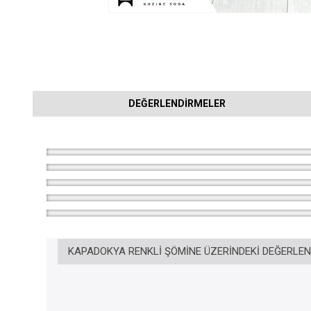
DEĞERLENDIRMELER
KAPADOKYA RENKLI ŞÖMINE ÜZERINDEKI DEĞERLE