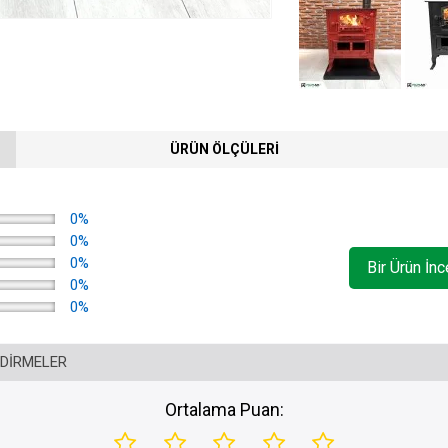
ÜRÜN ÖLÇÜLERI
0%
0%
0%
Bir Ürün İn
0%
0%
NDIRMELER
Ortalama Puan: