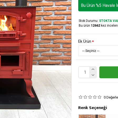
Bu Ürün %5 Havale İn
Stok Durumu:
STOKTA VA
Bu ürün
12662
kez incelen
Ek Ürün
0 Değerl
Renk Seçeneği