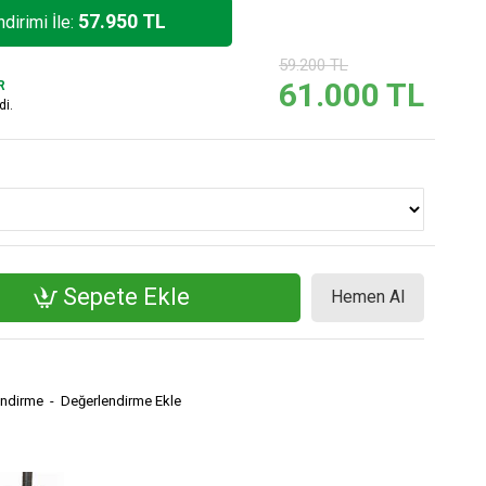
57.950 TL
dirimi İle:
59.200 TL
61.000 TL
R
di.
Sepete Ekle
Hemen Al
endirme
-
Değerlendirme Ekle