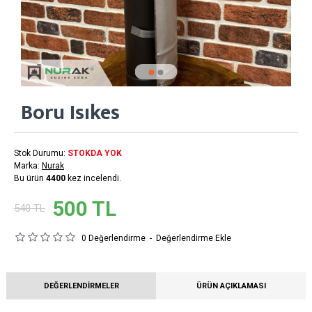
Boru Isıkes
Stok Durumu:
STOKDA YOK
Marka:
Nurak
Bu ürün
4400
kez incelendi.
500 TL
540 TL
0 Değerlendirme
-
Değerlendirme Ekle
DEĞERLENDIRMELER
ÜRÜN AÇIKLAMASI