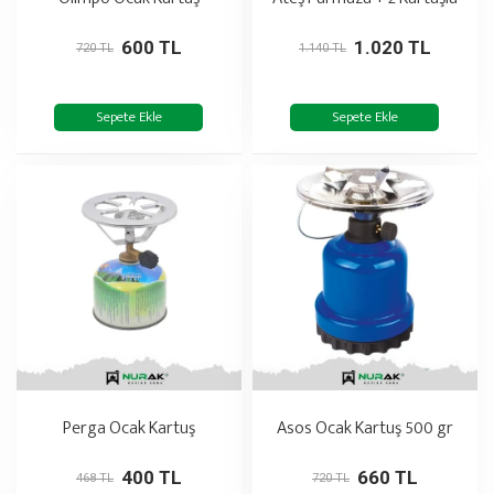
600 TL
1.020 TL
720 TL
1.140 TL
Sepete Ekle
Sepete Ekle
Perga Ocak Kartuş
Asos Ocak Kartuş 500 gr
400 TL
660 TL
468 TL
720 TL