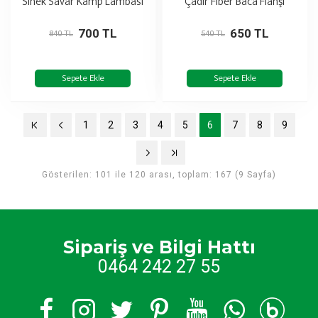
Sinek Savar Kamp Lambası
Çadır Fiber Baca Flanşı
700 TL
650 TL
840 TL
540 TL
Sepete Ekle
Sepete Ekle
1
2
3
4
5
6
7
8
9
Gösterilen: 101 ile 120 arası, toplam: 167 (9 Sayfa)
Sipariş ve Bilgi Hattı
0464 242 27 55