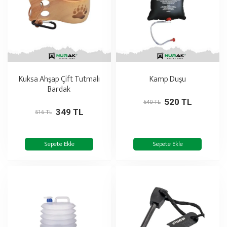
Kuksa Ahşap Çift Tutmalı
Kamp Duşu
Bardak
520 TL
540 TL
349 TL
516 TL
Sepete Ekle
Sepete Ekle