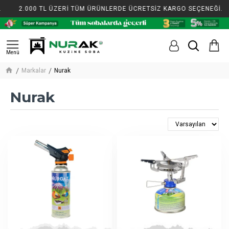
2.000 TL ÜZERİ TÜM ÜRÜNLERDE ÜCRETSİZ KARGO SEÇENEĞİ.
Markalar
Nurak
Nurak