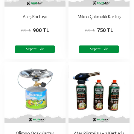
Ateş Kartuşu
Mikro Çakmaklı Kartuş
900 TL
750 TL
960 TL
900 TL
Sepete Ekle
Sepete Ekle
Olimpo Ocak Kartuş
Ateş Pürmüzü + 2 Kartuşlu