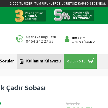
2.000 TL ÜZERİ TÜM ÜRÜNLERDE ÜCRETSİZ KARGO SEÇENEĞİ.
Sipariş ve Bilgi Hattı
Hesabım
0464 242 27 55
Giriş Yap / Kayıt Ol
 Sorular
Kullanım Kılavuzu
0 ürün - 0 TL
k Çadır Sobası
5.400 TL
R