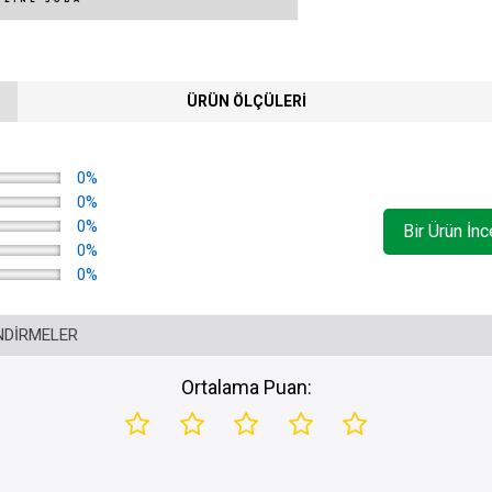
ÜRÜN ÖLÇÜLERI
0%
0%
0%
Bir Ürün İn
0%
0%
NDIRMELER
Ortalama Puan: