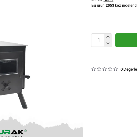
Bu ürün
2053
kez incelendi
0 Değerl