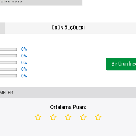
ÜRÜN ÖLÇÜLERI
0%
0%
0%
Bir Ürün İn
0%
0%
RMELER
Ortalama Puan: