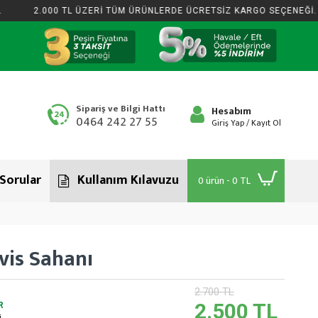
2.000 TL ÜZERİ TÜM ÜRÜNLERDE ÜCRETSİZ KARGO SEÇENEĞİ.
Sipariş ve Bilgi Hattı
Hesabım
0464 242 27 55
Giriş Yap / Kayıt Ol
 Sorular
Kullanım Kılavuzu
0 ürün - 0 TL
vis Sahanı
2.700 TL
2.500 TL
R
.