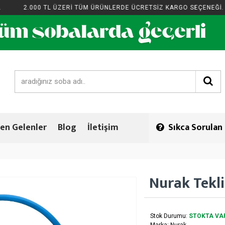
2.000 TL ÜZERİ TÜM ÜRÜNLERDE ÜCRETSİZ KARGO SEÇENEĞİ.
en Gelenler
Blog
İletişim
Sıkca Sorulan
Nurak Tekli
Stok Durumu:
STOKTA VA
Marka:
Nurak