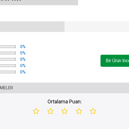
0%
0%
0%
Bir Ürün İn
0%
0%
RMELER
Ortalama Puan: