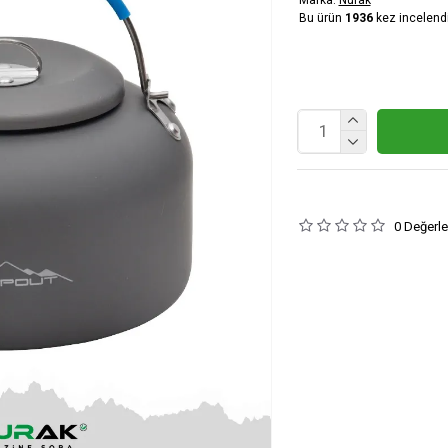
Bu ürün
1936
kez incelendi
0 Değerl