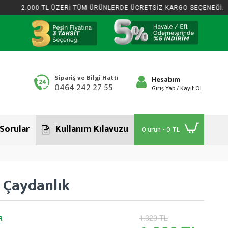
2.000 TL ÜZERİ TÜM ÜRÜNLERDE ÜCRETSİZ KARGO SEÇENEĞİ.
Sipariş ve Bilgi Hattı
Hesabım
0464 242 27 55
Giriş Yap / Kayıt Ol
 Sorular
Kullanım Kılavuzu
0 ürün - 0 TL
 Çaydanlık
1.320 TL
R