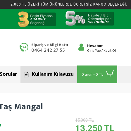
2.000 TL ÜZERİ TÜM ÜRÜNLERDE ÜCRETSİZ KARGO SEÇENEĞİ.
Sipariş ve Bilgi Hattı
Hesabım
0464 242 27 55
Giriş Yap / Kayıt Ol
 Sorular
Kullanım Kılavuzu
0 ürün - 0 TL
 Taş Mangal
15.000 TL
13.250 TL
R
.