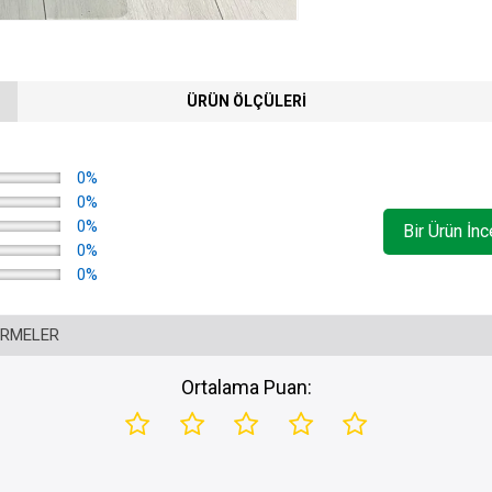
ÜRÜN ÖLÇÜLERI
0%
0%
0%
Bir Ürün İn
0%
0%
IRMELER
Ortalama Puan: