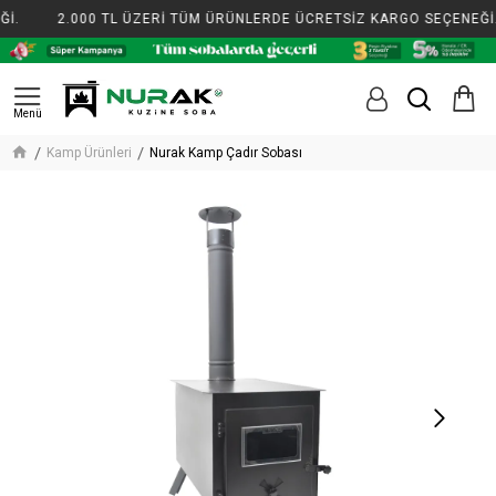
İ.
2.000 TL ÜZERİ TÜM ÜRÜNLERDE ÜCRETSİZ KARGO SEÇENEĞİ.
Kamp Ürünleri
Nurak Kamp Çadır Sobası