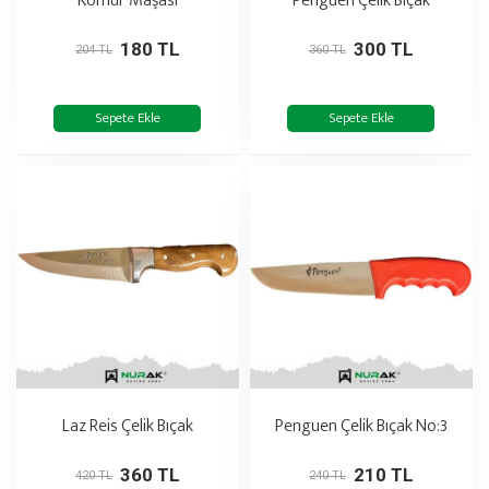
Kömür Maşası
Penguen Çelik Bıçak
180 TL
300 TL
204 TL
360 TL
Sepete Ekle
Sepete Ekle
Laz Reis Çelik Bıçak
Penguen Çelik Bıçak No:3
360 TL
210 TL
420 TL
240 TL