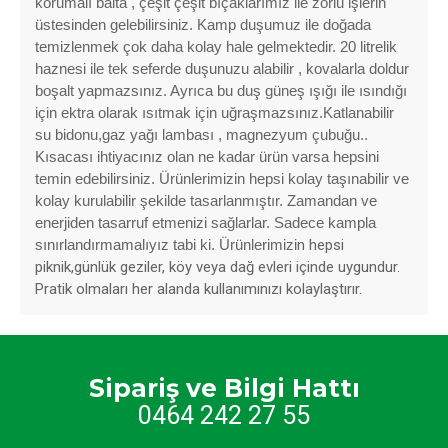
korumalı balta , çeşit çeşit bıçaklarımız ile zorlu işlerin
üstesinden gelebilirsiniz. Kamp duşumuz ile doğada
temizlenmek çok daha kolay hale gelmektedir. 20 litrelik
haznesi ile tek seferde duşunuzu alabilir , kovalarla doldur
boşalt yapmazsınız. Ayrıca bu duş güneş ışığı ile ısındığı
için ektra olarak ısıtmak için uğraşmazsınız.Katlanabilir
su bidonu,gaz yağı lambası , magnezyum çubuğu..
Kısacası ihtiyacınız olan ne kadar ürün varsa hepsini
temin edebilirsiniz. Ürünlerimizin hepsi kolay taşınabilir ve
kolay kurulabilir şekilde tasarlanmıştır. Zamandan ve
enerjiden tasarruf etmenizi sağlarlar. Sadece kampla
sınırlandırmamalıyız tabi ki. Ürünlerimizi
n hepsi
piknik,günlük geziler, köy veya dağ evleri içinde uygundur.
Pratik olmaları her alanda kullanımınızı kolaylaştırır.
Sipariş ve Bilgi Hattı
0464 242 27 55