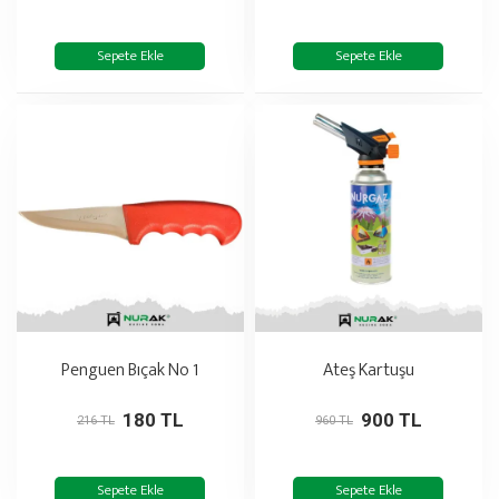
Sepete Ekle
Sepete Ekle
Penguen Bıçak No 1
Ateş Kartuşu
180 TL
900 TL
216 TL
960 TL
Sepete Ekle
Sepete Ekle