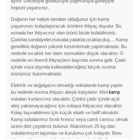
ayırır. Gecesiyle gündüzüyle yağmuruyla güneşiyle
hepsini yaşarsınız.
Doğanın her haliyle beraber olduğunuz için kamp
yaşamınızı kolaylaştıracak ürünlere ihtiyaç duyulur
.
Bu
esnada her ihtiyacınız olan ürünü bizde bulabilirsiniz.
Çadırlar,sandalyeler,masalar,yataklar,ocaklar,duş… Kamp
genellikle doğanın yüksek kesimlerinde yapılmaktadır. Bu
nedenle sıcaklık her daim normalden düşük olacaktır. O
nedenle en önemli ihtiyaçların başında ısınma gelir. Çadır
içinde veya dışında kullanabileceğiniz birçok ısınma
ürünümüz bulunmaktadır.
Elektrik ve doğalgazın olmadığı noktalarda kamp yapılır
bu nedenle ısınma ihtiyacı ateşle karşılanır. Mini
kamp
sobaları kurtarıcınız olacaktır. Çünkü çadır içinde açık
ateş yakamayacağınız için sobaya ihtiyacınız olacaktır.
Kolay taşınabilmesi için küçük ebatlı ve hafif olmalıdır.
Kamp sobalarımız fırınlı fırınsız veya camlı camsız olmak
üzere dört çeşidimiz bulunur. Maksimum 25 kg olan
sobalarımızın taşıması ve kurulumu çok kolaydır. Boru