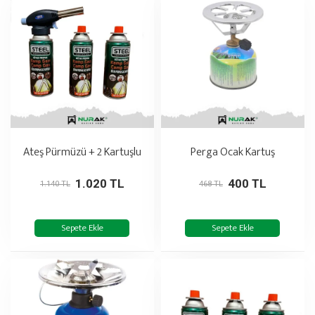
Ateş Pürmüzü + 2 Kartuşlu
Perga Ocak Kartuş
1.020 TL
400 TL
1.140 TL
468 TL
Sepete Ekle
Sepete Ekle