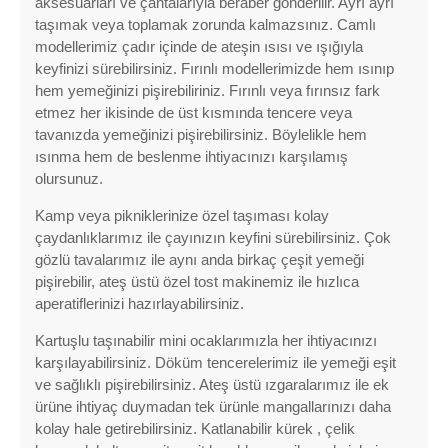
aksesuarları ve çantalarıyla beraber gönderilir. Ayrı ayrı
taşımak veya toplamak zorunda kalmazsınız. Camlı
modellerimiz çadır içinde de ateşin ısısı ve ışığıyla
keyfinizi sürebilirsiniz. Fırınlı modellerimizde hem ısınıp
hem yemeğinizi pişirebiliriniz. Fırınlı veya fırınsız fark
etmez her ikisinde de üst kısmında tencere veya
tavanızda yemeğinizi pişirebilirsiniz. Böylelikle hem
ısınma hem de beslenme ihtiyacınızı karşılamış
olursunuz.
Kamp veya pikniklerinize özel taşıması kolay
çaydanlıklarımız ile çayınızın keyfini sürebilirsiniz. Çok
gözlü tavalarımız ile aynı anda birkaç çeşit yemeği
pişirebilir, ateş üstü özel tost makinemiz ile hızlıca
aperatiflerinizi hazırlayabilirsiniz.
Kartuşlu taşınabilir mini ocaklarımızla her ihtiyacınızı
karşılayabilirsiniz. Döküm tencerelerimiz ile yemeği eşit
ve sağlıklı pişirebilirsiniz. Ateş üstü ızgaralarımız ile ek
ürüne ihtiyaç duymadan tek ürünle mangallarınızı daha
kolay hale getirebilirsiniz. Katlanabilir kürek , çelik