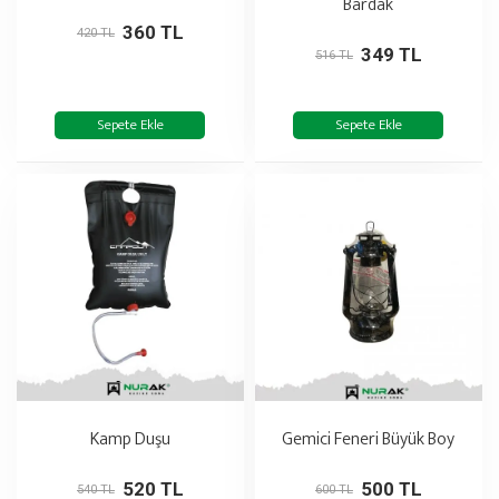
Bardak
360 TL
420 TL
349 TL
516 TL
Sepete Ekle
Sepete Ekle
Kamp Duşu
Gemici Feneri Büyük Boy
520 TL
500 TL
540 TL
600 TL