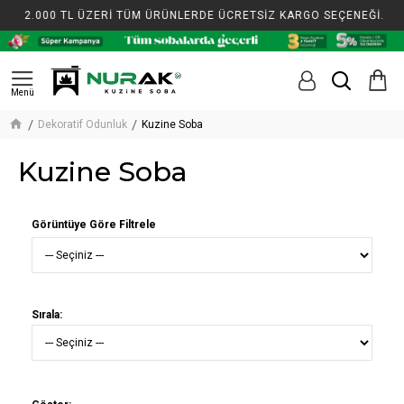
2.000 TL ÜZERİ TÜM ÜRÜNLERDE ÜCRETSİZ KARGO SEÇENEĞİ.
2
Dekoratif Odunluk
Kuzine Soba
Kuzine Soba
Görüntüye Göre Filtrele
Sırala: