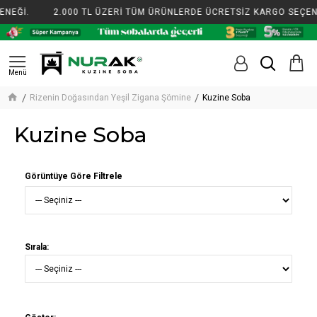
NEĞİ.
2.000 TL ÜZERİ TÜM ÜRÜNLERDE ÜCRETSİZ KARGO SEÇENE
Rizenin Doğasından Yeşil Zigana Şömine
Kuzine Soba
Kuzine Soba
Görüntüye Göre Filtrele
Sırala: