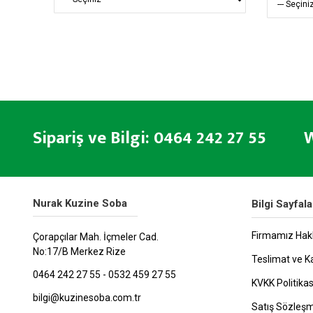
Sipariş ve Bilgi: 0464 242 27 55 W
Nurak Kuzine Soba
Bilgi Sayfala
Firmamız Hak
Çorapçılar Mah. İçmeler Cad.
No:17/B Merkez Rize
Teslimat ve K
0464 242 27 55 - 0532 459 27 55
KVKK Politikas
bilgi@kuzinesoba.com.tr
Satış Sözleş