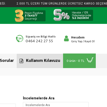
İ.
2.000 TL ÜZERİ TÜM ÜRÜNLERDE ÜCRETSİZ KARGO SEÇENEĞ
Sipariş ve Bilgi Hattı
Hesabım
0464 242 27 55
Giriş Yap / Kayıt Ol
 Sorular
Kullanım Kılavuzu
0 ürün - 0 TL
İncelemelerde Ara