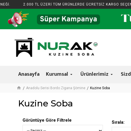
EĞİ.
2.000 TL ÜZERİ TÜM ÜRÜNLERDE ÜCRETSİZ KARGO SEÇENE
Anasayfa
Kurumsal
Ürünlerimiz
Sizd
Anadolu Serisi Bordo Zigana Şömine
Kuzine Soba
Kuzine Soba
Görüntüye Göre Filtrele
Sırala: