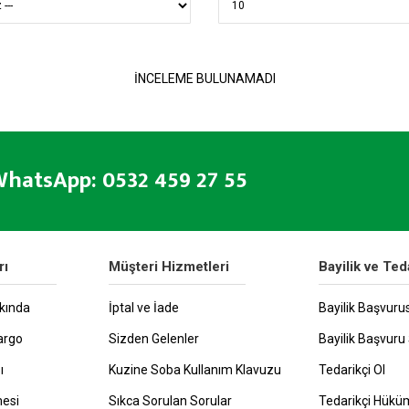
İNCELEME BULUNAMADI
hatsApp: 0532 459 27 55
rı
Müşteri Hizmetleri
Bayilik ve Ted
kında
İptal ve İade
Bayilik Başvuru
argo
Sizden Gelenler
Bayilik Başvuru 
ı
Kuzine Soba Kullanım Klavuzu
Tedarikçi Ol
mesi
Sıkca Sorulan Sorular
Tedarikçi Hüküm