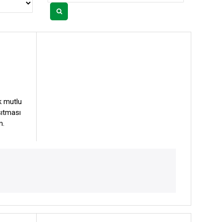
k mutlu
sıtması
m.