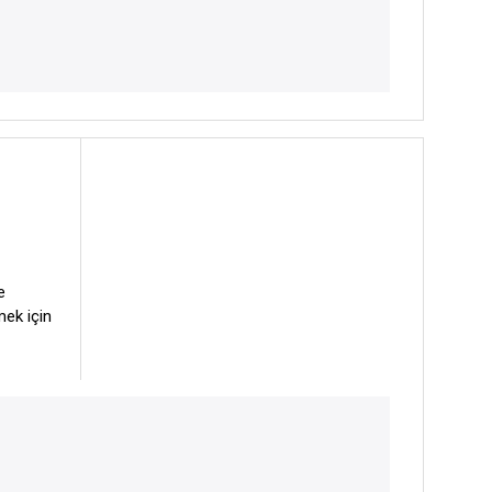
e
mek için