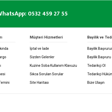
hatsApp: 0532 459 27 55
rı
Müşteri Hizmetleri
Bayilik ve Ted
kında
İptal ve İade
Bayilik Başvuru
argo
Sizden Gelenler
Bayilik Başvuru 
ı
Kuzine Soba Kullanım Klavuzu
Tedarikçi Ol
mesi
Sıkca Sorulan Sorular
Tedarikçi Hüküm
Temini
Site Haritası
Bize Ulaşın