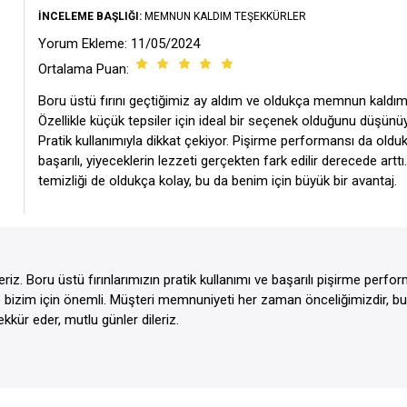
İNCELEME BAŞLIĞI:
MEMNUN KALDIM TEŞEKKÜRLER
Yorum Ekleme: 11/05/2024
Ortalama Puan:
Boru üstü fırını geçtiğimiz ay aldım ve oldukça memnun kaldım
Özellikle küçük tepsiler için ideal bir seçenek olduğunu düşün
Pratik kullanımıyla dikkat çekiyor. Pişirme performansı da oldu
başarılı, yiyeceklerin lezzeti gerçekten fark edilir derecede arttı
temizliği de oldukça kolay, bu da benim için büyük bir avantaj.
riz. Boru üstü fırınlarımızın pratik kullanımı ve başarılı pişirme perf
iniz de bizim için önemli. Müşteri memnuniyeti her zaman önceliğimizdir, 
kkür eder, mutlu günler dileriz.