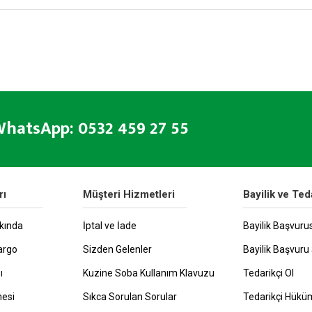
hatsApp: 0532 459 27 55
rı
Müşteri Hizmetleri
Bayilik ve Ted
kında
İptal ve İade
Bayilik Başvuru
argo
Sizden Gelenler
Bayilik Başvuru 
ı
Kuzine Soba Kullanım Klavuzu
Tedarikçi Ol
mesi
Sıkca Sorulan Sorular
Tedarikçi Hüküm